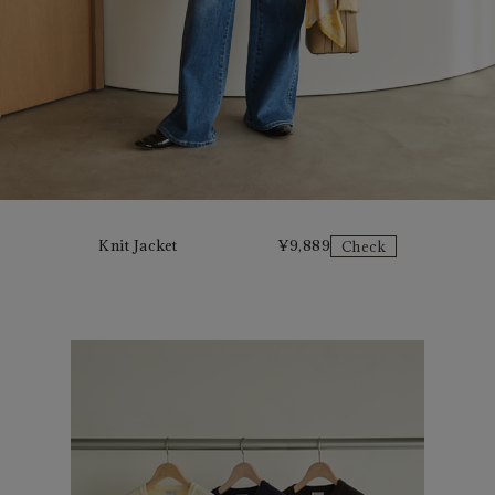
Knit Jacket
¥
9,889
Check