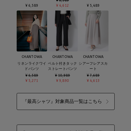
¥
6,589
¥
6,589
¥
4,612
¥
5,489
CHANTOWA
CHANTOWA
CHANTOWA
リネンライクワイ
ベルト付きタック
シアーフレアスカ
ドパンツ
ストレートパンツ
ート
¥
6,589
¥
10,989
¥
7,689
¥
5,271
¥
9,890
¥
4,613
『最高シャツ』対象商品一覧はこちら