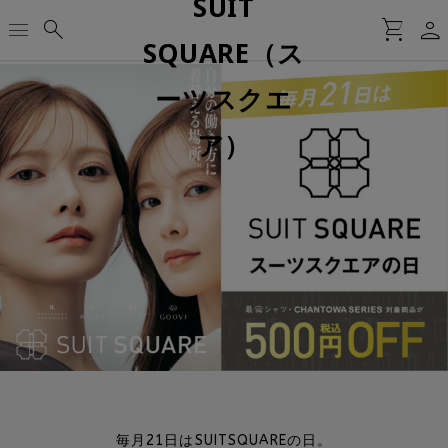
person
menu
search
shopping_cart
毎月21日はSUITSQUAREの日。