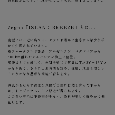
数量限定につき、生地がなくなり次第、終了となります。
Zegna「ISLAND BREEZE」とは....
南極にほど近い島フォークランド諸島に生息する希少な羊
から生産されています。
※フォークランド諸島：アルゼンチン・パタゴニアから
500km離れたアルゼンチン海上に位置。
気候はとても厳しく、年間を通じて気温は平均2℃～13℃と
かなり低く、さらに日照時間も短め、強風、地形も険しい
というかなり過酷な環境で育ちます。
海風がもたらす冷涼な気候で自由に自然と育った羊から
は、トップクラスの白い原毛が得られます。
この白い羊毛は不純物が少なく、染料が美しく鮮やかに発
色します。