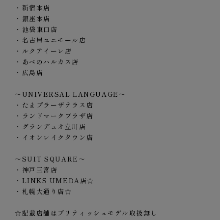
・新宿本店
・銀座本店
・池袋東口店
・名古屋ユニモール店
・ルクアイーレ店
・あべのハルカス店
・広島店
～UNIVERSAL LANGUAGE～
・たまプラーザテラス店
・ランドマークプラザ店
・グランデュオ立川店
・イオンレイクタウン店
～SUIT SQUARE～
・神戸三宮店
・LINKS UMEDA店☆
・札幌大通り店☆
☆記載店舗はブリティッシュモデル取扱無し