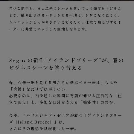
希少な原毛と、ヨコ単糸にシルクを巻いてより強度を上げるこ
とで、織り出されるハリコシある生地は、シワになりにくく、
シルエットがしっかりきれいにでるため、仕立て映えのするオ
ーダーに非常にマッチした生地となります。
Zegnaの新作“アイランドブリーズ”が、春の
ビジネスシーンを塗り替える
春、心機一転を期する男たちが選ぶべき一着は、もはや
「高級」なだけでは足りない。
必要なのは、袖を通した瞬間に背筋が伸びる圧倒的な「仕
立て映え」と、多忙な日常を支える「機能性」の共存。
今季、エルメネジルド・ゼニアが放つ「アイランドブリー
ズ（Island Breeze）」は、
まさにその理想を具現化した一着。