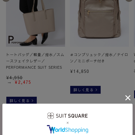
トートバッグ／軽量／撥水／スム
＃コンプリュック／撥水／ナイロ
ースフェイクレザー／
ン／ミニポーチ付き
PERFORMANCE SUIT SERIES
¥
14,850
¥
4,950
¥
2,475
詳しく見る
詳しく見る