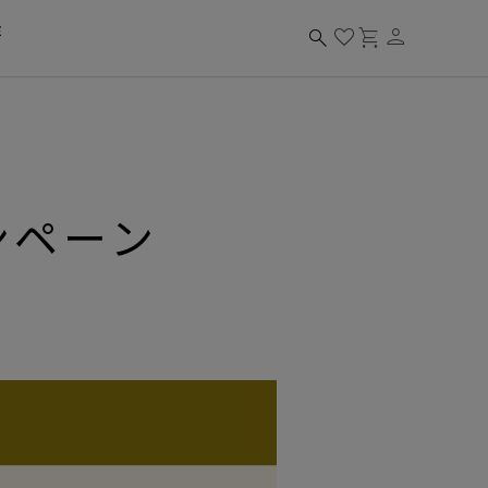
person
search
favorite
shopping_cart
ンペーン