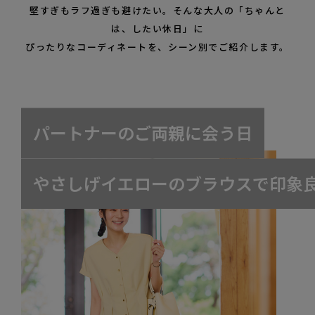
堅すぎもラフ過ぎも避けたい。そんな大人の「ちゃんと
は、したい休日」に
ぴったりなコーディネートを、シーン別でご紹介します。
パ
ー
ト
ナ
ー
の
ご
両
親
に
会
う
日
や
さ
し
げ
イ
エ
ロ
ー
の
ブ
ラ
ウ
ス
で
印
象