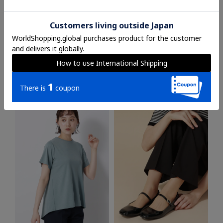
クルーネックTシャツ／半袖／
CHANTOWA／シアーフレア
ウォッシャブル／接触冷感／レ
スカート／ハンドウォッシュ／
ーヨンストレッチポンチ／
シアースパンローン／無地
BIYORI UP
¥
7,689
¥
4,613
¥
4,389
詳しく見る
詳しく見る