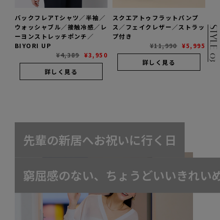
バックフレアTシャツ／半袖／
スクエアトゥフラットパンプ
ウォッシャブル／接触冷感／レ
ス／フェイクレザー／ストラッ
STYLE 03
ーヨンストレッチポンチ／
プ付き
BIYORI UP
¥
11,990
¥
5,995
¥
4,389
¥
3,950
詳しく見る
詳しく見る
先
輩
の
新
居
へ
お
祝
い
に
行
く
日
窮
屈
感
の
な
い
、
ち
ょ
う
ど
い
い
き
れ
い