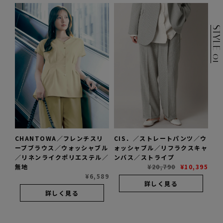
STYLE 01
CHANTOWA／フレンチスリ
CIS．／ストレートパンツ／ウ
ーブブラウス／ウォッシャブル
ォッシャブル／リフラクスキャ
／リネンライクポリエステル／
ンバス／ストライプ
無地
¥
20,790
¥
10,395
¥
6,589
詳しく見る
詳しく見る