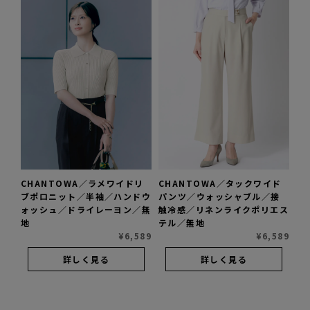
CHANTOWA／ラメワイドリ
CHANTOWA／タックワイド
ブポロニット／半袖／ハンドウ
パンツ／ウォッシャブル／接
ォッシュ／ドライレーヨン／無
触冷感／リネンライクポリエス
地
テル／無地
¥
6,589
¥
6,589
詳しく見る
詳しく見る