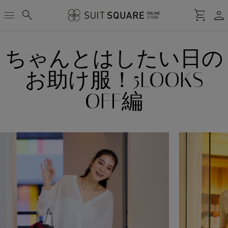
person
menu
search
shopping_cart
ちゃんとはしたい日の
お助け服！5LOOKS
-OFF編-