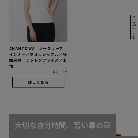
STYLE 02
CHANTOWA／ノースリーブ
インナー／ウォッシャブル／接
触冷感／コットンフライス／無
地
¥
2,189
詳しく見る
大
切
な
自
分
時
間
、
習
い
事
の
日