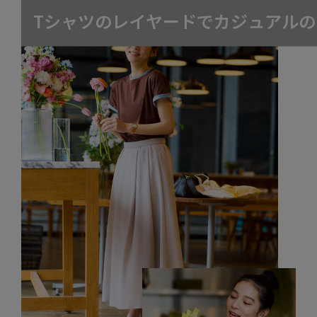
T
シ
ャ
ツ
の
レ
イ
ヤ
ー
ド
で
カ
ジ
ュ
ア
ル
の