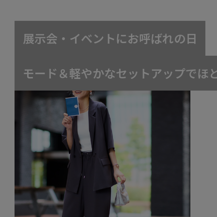
展
示
会
・
イ
ベ
ン
ト
に
お
呼
ば
れ
の
日
モ
ー
ド
＆
軽
や
か
な
セ
ッ
ト
ア
ッ
プ
で
ほ