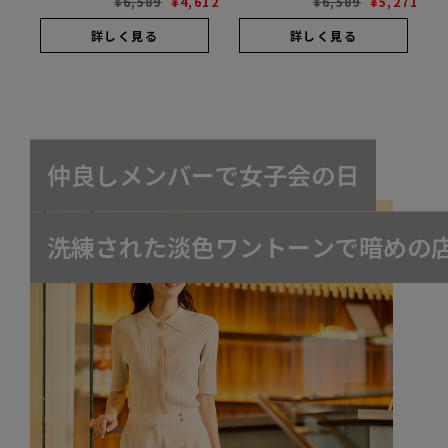
¥
6,589
¥
4,612
¥
6,589
¥
5,271
詳しく見る
詳しく見る
仲
良
し
メ
ン
バ
ー
で
女
子
会
の
日
洗
練
さ
れ
た
淡
色
ワ
ン
ト
ー
ン
で
暗
め
の