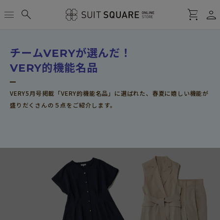
person
menu
search
shopping_cart
チ
ー
ム
V
E
R
Y
が
選
ん
だ
！
V
E
R
Y
的
機
能
名
品
VERY5月号掲載「VERY的機能名品」に選ばれた、春夏に嬉しい機能が
盛りだくさんの５点をご紹介します。