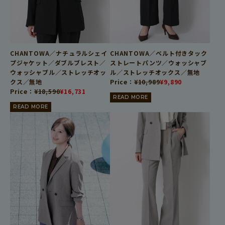
CHANTOWA／ナチュラルシェイ
CHANTOWA／ベルト付きタック
プジャケット／ダブルブレスト／
ストレートパンツ／ウォッシャブ
ウォッシャブル／ストレッチオッ
ル／ストレッチオックス／無地
クス／無地
Price：
¥
10,989
¥
9,890
Price：
¥
18,590
¥
16,731
READ MORE
READ MORE