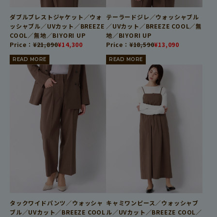
ダブルブレストジャケット／ウォ
テーラードジレ／ウォッシャブル
ッシャブル／UVカット／BREEZE
／UVカット／BREEZE COOL／無
COOL／無地／BIYORI UP
地／BIYORI UP
Price：
¥
21,890
¥
14,300
Price：
¥
18,590
¥
13,090
READ MORE
READ MORE
タックワイドパンツ／ウォッシャ
キャミワンピース／ウォッシャブ
ブル／UVカット／BREEZE COOL
ル／UVカット／BREEZE COOL／