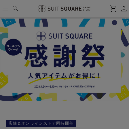
person
menu
search
shopping_cart
店舗＆オンラインストア同時開催