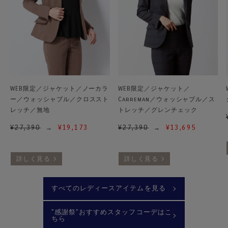
WEB限定／ジャケット／ノーカラ
WEB限定／ジャケット／
ー／ウォッシャブル／クロススト
Carreman／ウォッシャブル／ス
レッチ／無地
トレッチ／グレンチェック
¥
27,390
¥
19,173
¥
27,390
¥
13,695
詳しく見る
詳しく見る
すべてのレディースアイテムを見る
”感謝祭”おすすめスタッフコーデはこ
ちら