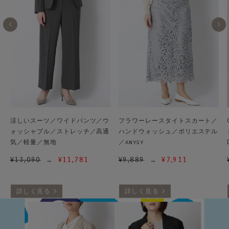
涼しいスーツ／ワイドパンツ／ウ
フラワーレースタイトスカート／
ォッシャブル／ストレッチ／高通
ハンドウォッシュ／ポリエステル
気／軽量／無地
／anysy
¥
13,090
¥
11,781
¥
9,889
¥
7,911
詳しく見る
詳しく見る