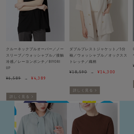
クルーネックプルオーバー／ノー
ダブルブレストジャケット／5分
スリーブ／ウォッシャブル／接触
袖／ウォッシャブル／オックスス
冷感／レーヨンポンチ／BIYORI
トレッチ／織柄
UP
¥
18,590
¥
14,300
¥
6,589
¥
4,389
詳しく見る
詳しく見る