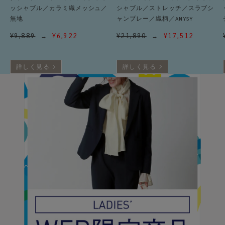
ッシャブル／カラミ織メッシュ／
シャブル／ストレッチ／スラブシ
無地
ャンブレー／織柄／anysy
¥
9,889
¥
6,922
¥
21,890
¥
17,512
詳しく見る
詳しく見る