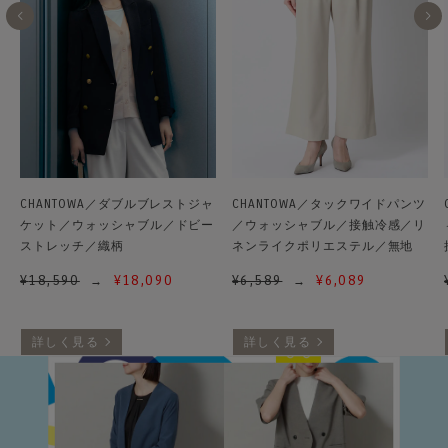
CHANTOWA／ダブルブレストジャ
CHANTOWA／タックワイドパンツ
ケット／ウォッシャブル／ドビー
／ウォッシャブル／接触冷感／リ
ストレッチ／織柄
ネンライクポリエステル／無地
¥
18,590
¥
18,090
¥
6,589
¥
6,089
詳しく見る
詳しく見る