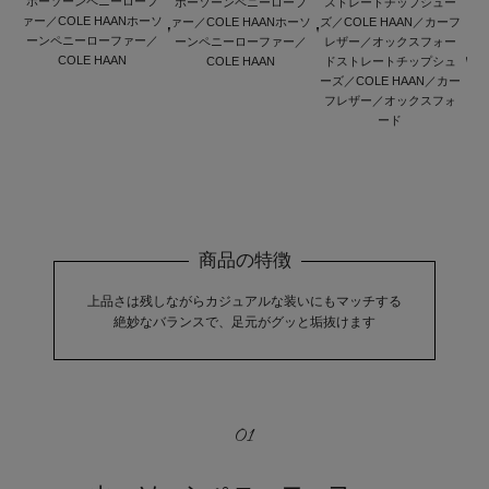
ホーソーンペニーローフ
ホーソーンペニーローフ
ストレートチップシュー
ァー／COLE HAANホーソ
ァー／COLE HAANホーソ
ズ／COLE HAAN／カーフ
ーンペニーローファー／
ーンペニーローファー／
レザー／オックスフォー
COLE HAAN
COLE HAAN
ドストレートチップシュ
ーズ／COLE HAAN／カー
フレザー／オックスフォ
ード
商品の特徴
上品さは残しながらカジュアルな装いにもマッチする
絶妙なバランスで、足元がグッと垢抜けます
01