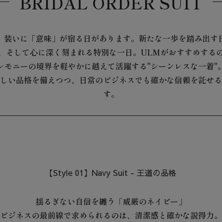
BRIDAL ORDER SUIT
、装いに「意味」が宿る日があります。新たな一歩を踏み出す
、そして心に深く刻まれる特別な一日。ULMがおすすめする
レモニーの境界を軽やかに越えて活躍する"シーンレスな一着"
しい品格を備えつつ、日常のビジネスでも確かな信頼を託せる
す。
【Style 01】Navy Suit - 王道の品格
揺るぎない自信を纏う「威厳のネイビー」
ビジネスの最前線で求められるのは、清潔感と確かな説得力。