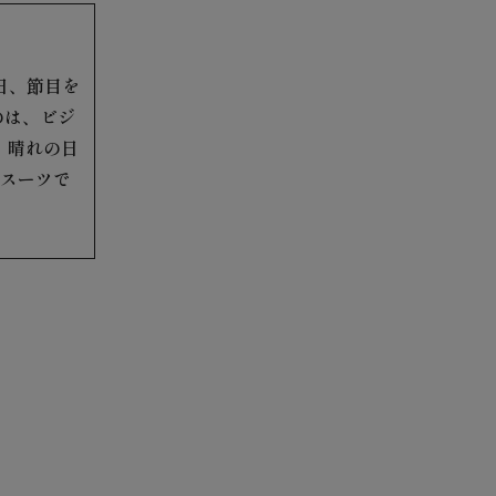
日、節目を
のは、ビジ
。晴れの日
スーツで