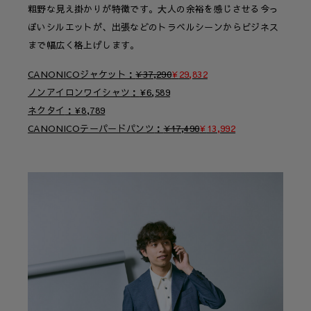
粗野な見え掛かりが特徴です。大人の余裕を感じさせる今っ
ぽいシルエットが、出張などのトラベルシーンからビジネス
まで幅広く格上げします。
CANONICOジャケット
¥
37,290
¥
29,832
ノンアイロンワイシャツ
¥
6,589
ネクタイ
¥
8,789
CANONICOテーパードパンツ
¥
17,490
¥
13,992