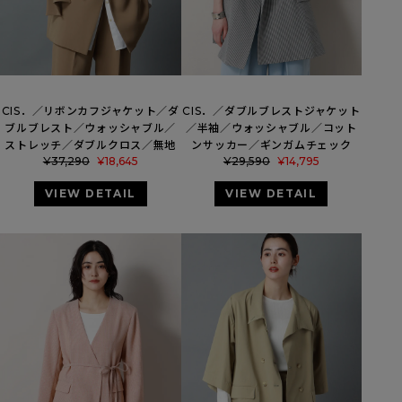
CIS．／リボンカフジャケット／ダ
CIS．／ダブルブレストジャケット
ブルブレスト／ウォッシャブル／
／半袖／ウォッシャブル／コット
ストレッチ／ダブルクロス／無地
ンサッカー／ギンガムチェック
¥
37,290
¥
18,645
¥
29,590
¥
14,795
VIEW DETAIL
VIEW DETAIL