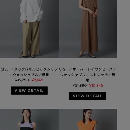
CIS．／タックパネルビッグシャツ
CIS．／オーバーレイワンピース／
／ウォッシャブル／無地
ウォッシャブル／ストレッチ／無
¥
15,290
¥
7,645
地
¥
21,890
¥
10,945
VIEW DETAIL
VIEW DETAIL