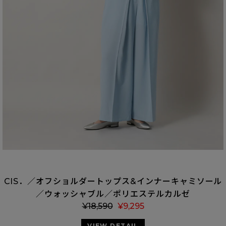
CIS．／オフショルダートップス&インナーキャミソール
／ウォッシャブル／ポリエステルカルゼ
¥
18,590
¥
9,295
VIEW DETAIL