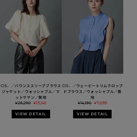
CIS．／バウンススリーブブラウス
CIS．／ウェービートリムクロップ
ジャケット／ウォッシャブル／マ
ドブラウス／ウォッシャブル／無
ットサテン／無地
地
¥
26,290
¥
13,145
¥
14,190
¥
7,095
VIEW DETAIL
VIEW DETAIL