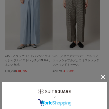
CIS．／タックワイドパンツ／ウォ
CIS．／タックテーパードパンツ／
ッシャブル／ストレッチ／DERAリ
ウォッシャブル／カラミストレッチ
ネン／無地
／ハウンドトゥース
¥
20,790
¥
10,395
¥
20,790
¥
10,395
パンツをもっと見る