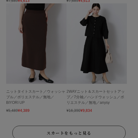
¥
7,689
¥
4,613
¥
7,689
¥
4,613
ニットタイトスカート／ウォッシャ
2WAYニット＆スカートセットアッ
ブル／ポリエステル／無地／
プ／7分袖／ハンドウォッシュ／ポ
BIYORI UP
リエステル／無地／anysy
¥
5,489
¥
4,389
¥
16,390
¥
9,834
スカートをもっと見る