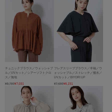
チュニックブラウス／ウォッシャブ
フレアスリーブブラウス／半袖／ウ
ル／UVカット／シアーソフトクロ
ォッシャブル／ストレッチ／撥水／
ス／無地
UVカット／BIYORI UP
¥
8,789
¥
7,031
¥
7,689
¥
6,151