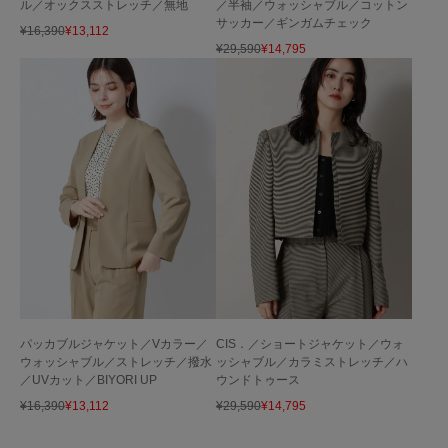
／半袖／ウォッシャブル／コットン
ル／オックスストレッチ／無地
サッカー／ギンガムチェック
¥
16,390
¥
13,112
¥
29,590
¥
14,795
CIS．／ショートジャケット／ウォ
パッカブルジャケット／Vカラー／
ッシャブル／カラミストレッチ／ハ
ウォッシャブル／ストレッチ／撥水
ウンドトゥース
／UVカット／BIYORI UP
¥
29,590
¥
14,795
¥
16,390
¥
13,112