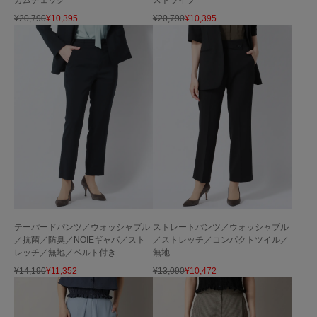
¥
20,790
¥
10,395
¥
20,790
¥
10,395
テーパードパンツ／ウォッシャブル
ストレートパンツ／ウォッシャブル
／抗菌／防臭／NOIEギャバ／スト
／ストレッチ／コンパクトツイル／
レッチ／無地／ベルト付き
無地
¥
14,190
¥
11,352
¥
13,090
¥
10,472