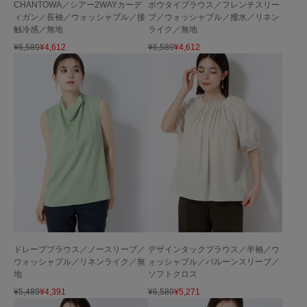
CHANTOWA／シアー2WAYカーデ
ボウタイブラウス／フレンチスリー
ィガン／長袖／ウォッシャブル／接
ブ／ウォッシャブル／撥水／リネン
触冷感／無地
ライク／無地
¥
6,589
¥
4,612
¥
6,589
¥
4,612
ドレープブラウス／ノースリーブ／
デザインタックブラウス／半袖／ウ
ウォッシャブル／リネンライク／無
ォッシャブル／バルーンスリーブ／
地
ソフトクロス
¥
5,489
¥
4,391
¥
6,589
¥
5,271